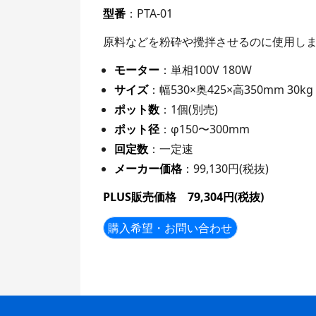
型番
：PTA-01
原料などを粉砕や攪拌させるのに使用し
モーター
：単相100V 180W
サイズ
：幅530×奥425×高350mm 30kg
ポット数
：1個(別売)
ポット径
：φ150〜300mm
回定数
：一定速
メーカー価格
：99,130円(税抜)
PLUS販売価格 79,304円(税抜)
購入希望・お問い合わせ