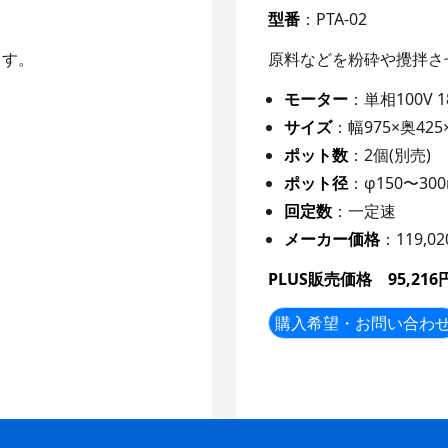
型番
：PTA-02
ます。
原料などを粉砕や攪拌さ
モーター
：単相100V 1
サイズ
：幅975×奥425
ポット数
：2個(別売)
ポット径
：φ150〜30
回定数
：一定速
メーカー価格
：119,0
PLUS販売価格 95,216
購入希望・お問い合わ